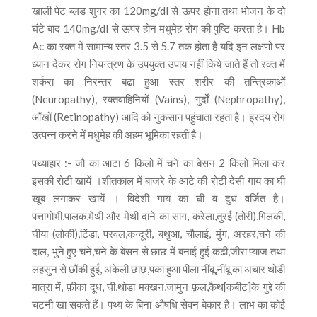
खाली पेट ब्लड शुगर का 120mg/dl से ऊपर होना तथा भोजन के दो
घंटे बाद 140mg/dl से ऊपर होन मधुमेह रोग की पुष्टि करता है। Hb
Ac का रक्त में सामान्य स्तर 3.5 से 5.7 तक होता है यदि इन लक्षणों पर
ध्यान देकर रोग नियन्त्रण के उपयुक्त उपाय नहीं किये जाते हैं तो रक्त में
शर्करा का निरन्तर बढा हुआ स्तर शरीर की तन्त्रिकाओं
(Neuropathy), रक्तवाहिनियों (Vains), गुर्दों (Nephropathy),
आँखों (Retinopathy) आदि को नुकसान पहुंचाता रहता है। ह्रदय रोग
उत्पन्न करने में मधुमेह की अहम भूमिका रहती है।
पथ्याहार :- जौ का आटा 6 किलो में चने का बेसन 2 किलो मिला कर
इसकी रोटी खायें ।शीतकाल में बाजरे के आटे की रोटी देसी गाय का घी
खूब लगाकर खायें । विदेशी गाय का घी व दुध वर्जित है।
पत्तागोभी,पालक,मेथी और मेथी दाने का साग, करेला,तुरई (तोरी),गिलकी,
घीया (लोकी),टिंडा, परवल,कन्दूरी, बथुआ, चौलाई, मुंग, अरहर,चने की
दाल, भुने हुए चने,चने के बेसन से छाछ में बनाई हुई कढी,जीरा प्याज तथा
लहसुन से छौंकी हुई, अकेली छाछ,पका हुआ पीला नींबू,नींबू का अचार थोडी
मात्रा में, फ़ीका दूध, घी,थोडा मक्खन,जामुन फ़ल,कैथ[कबीट]के गुद्दे की
चटनी खा सकते हैं। पथ्य के बिना औषधि सेवन बेकार है। लाभ का कोई