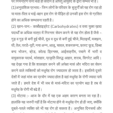
पर नियन्त्रण पाना बडा ही कठिन है अपितु आयुर्वेद के द्वारा सम्भव भी है।
(1)अनुवाशिक प्रभाव:- जिन लोगों के परिवार के बुजुर्गों को यह रोग रहा हो
या माता-पिता व भाई-बहन इस रोग से पीड़ित हो उनकी इस रोग से ग्रसित
होने का अधिक सम्भावना रहती है।
(2) ख़ान-पान:- कार्बोहाइड्रेट (Carbohydrates) व वसा युक्त ख़ाद्य
पदार्थों क अधिक मात्रा में निरन्तर सेवन करने से यह रोग होता है जैसे –
गुड़ व गुड़ से बनी हुई चीजें, दूध व दूध से बनी हुई चीजे, मिठाइयाँ, मक्ख़न,
घी, तेल, पराठे-पूरी, नया अन्न, आलू, चावल, शकरकन्द, फ़ास्ट फ़ूड, डिब्बा
बन्द भोजन, ब्रेड, कोल्ड ड्रिन्क्स, आईसक्रीम, पचाने में भारी व
वायुकारक पदार्थ, मांसाहार, प्रकृति विरुद्ध आहार, शराब, सिगरेट आदि।
यह देख़ा गया है कि शाकाहार करने की अपेक्षा मासं और मदिरा का सेवन
करने वाले व्यक्तियों को मधुमेह रोग ज्यादातर हो जाता है। इसलिये दूसरे
देशों में जहां मांस का प्रयोग ज्यादा होता है वहां मधुमेह के रोगी ज्यादा पाये
जाते हैं। हमारे देश में भी जब से मासं-मदिरा का प्रयोग बढा है तब से
मधुमेह के रोगी भी बढे हैं।
(3) मोटापा :- आज के दौर में यह एक अहम कारण बनता जा रहा है।
हालांकि यह जरुरी नहीं है कि मोटापा होने से मधुमेह रोग हो ही जाए, क्योंकि
दुबले-पतले व्यक्ति को भी यह रोग हो सकता है। अनुचित दिनचर्या और