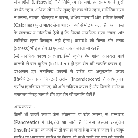
जीवनशैली (Lifestyle) जैसे निष्क्रिय दिनचर्या, हर समय गददे कुर्सी
पर बैठे रहना, अधिक सोना और सुबह देर तक सोये रहना, शारिरिक श्रम
न करना, व्यायाम-खेलकूद न करना, अधिक मात्रा में और अधिक कैलोरी
(Calories) युक्त आहार लेना आदि कारणों से मोटापा बढता है। आजकल
के व्यवसाय व नौकरियां ऐसी हैं कि जिसमें मानसिक श्रम ज्यादा और
शारिरिक श्रम बिलकुल नहीं होता। कामधंधे की चिन्ता और तनाव
(Stress) भी इस रोग का एक बड़ा कारण बनता जा रहा है।
(4) मानसिक कारण :- तनाव, ईर्ष्या, क्रोध, द्वेष, शोक, अनिद्रा आदि
कारणों से वात कुपित (Irritated) हो इस रोग की उत्पत्ति करता है।
दरअसल इन मानसिक कारणों से शरीर का अनुकम्पीय तन्त्र
(सिम्पैथेटिक नर्वस सिस्टम) उद्दीप्त (Incandescent) हो अधिव्रक्क
ग्रन्थि (एडरिनल ग्लेण्ड) को अति सक्रिय करता है और जिससे शरीर क
चयापचय बिगड़ जाता है और इस रोग की उत्पत्ति होती है।
अन्य कारण :-
किसी भी बाहरी कारण जैसे संक्रमण या चोट लगना, से अग्नाशय
(Pancreatic) में विक्रति आ जाती है जिससे उसका इन्सुलिन
(Insulin) बनाने का कार्य या तो कम हो जाता है या बन्द हो जाता है। पीयुष
ग्रन्थि या थायराइड ग्रन्थि के विकार भी कभी कभी इस रोग की उत्पत्ति