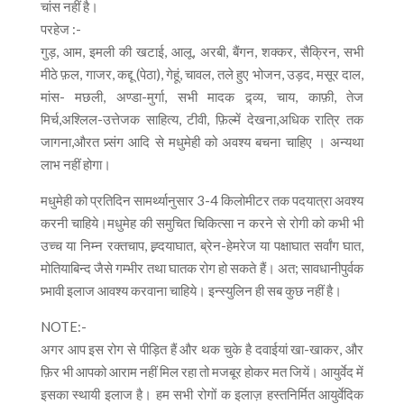
चांस नहीं है।
परहेज :-
गुड़, आम, इमली की खटाई, आलू, अरबी, बैंगन, शक्कर, सैक्रिन, सभी
मीठे फ़ल, गाजर, कद्दू (पेठा), गेहूं, चावल, तले हुए भोजन, उड़द, मसूर दाल,
मांस- मछली, अण्डा-मुर्गा, सभी मादक द्र्व्य, चाय, काफ़ी, तेज
मिर्च,अश्लिल-उत्तेजक साहित्य, टीवी, फ़िल्में देखना,अधिक रात्रि तक
जागना,औरत प्र्संग आदि से मधुमेही को अवश्य बचना चाहिए । अन्यथा
लाभ नहीं होगा।
मधुमेही को प्रतिदिन सामर्थ्यानुसार 3-4 किलोमीटर तक पदयात्रा अवश्य
करनी चाहिये।मधुमेह की समुचित चिकित्सा न करने से रोगी को कभी भी
उच्च या निम्न रक्तचाप, ह्र्दयाघात, ब्रेन-हेमरेज या पक्षाघात सर्वांग घात,
मोतियाबिन्द जैसे गम्भीर तथा घातक रोग हो सकते हैं। अत; सावधानीपुर्वक
प्र्भावी इलाज आवश्य करवाना चाहिये। इन्स्युलिन ही सब कुछ नहीं है।
NOTE:-
अगर आप इस रोग से पीड़ित हैं और थक चुके है दवाईयां खा-खाकर, और
फ़िर भी आपको आराम नहीं मिल रहा तो मजबूर होकर मत जियें। आयुर्वेद में
इसका स्थायी इलाज है। हम सभी रोगों क इलाज़ हस्तनिर्मित आयुर्वेदिक